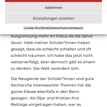
Das hat mich schon beeindruckt und zeigt
Ablehnen
mir, dass Politik mehr in den Fokus der
Schüler*innen rückt als die Jahre zuvor.
Einstellungen ansehen
Insgesamt standen Probleme wie Krieg,
Cookie-Richtlinie
Datenschutz
Impressum
Flucht, aber auch gesellschaftliche
Ausgrenzung mehr im Fokus als die Jahre
davor. Viele meiner Schüler*innen haben
gesagt, dass sie schlecht schlafen und oft
schlecht träumen. Ich habe das jetzt nicht
weiterverfolgt, aber dennoch gibt es einem
zu denken. Die Welt verändert sich.
Die Neugierde der Schüler*innen und gute
Recherche interessanter Themen hat die
ganze Klasse ebenfalls in den Bann
gezogen. Als Dijar und Kristian ihre
Beiträge vorgetragen haben, war es