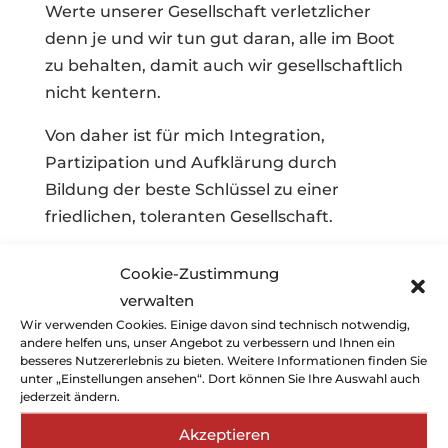
Werte unserer Gesellschaft verletzlicher
denn je und wir tun gut daran, alle im Boot
zu behalten, damit auch wir gesellschaftlich
nicht kentern.
Von daher ist für mich Integration,
Partizipation und Aufklärung durch
Bildung der beste Schlüssel zu einer
friedlichen, toleranten Gesellschaft.
Mit viel Begeisterung haben die
Cookie-Zustimmung
Schüler*innen interessante Themenfelder
verwalten
recherchiert und sich mutig mit
Wir verwenden Cookies. Einige davon sind technisch notwendig,
schwierigen Themen sowie Texten
andere helfen uns, unser Angebot zu verbessern und Ihnen ein
besseres Nutzererlebnis zu bieten. Weitere Informationen finden Sie
auseinandergesetzt wie beispielsweise mit
unter „Einstellungen ansehen“. Dort können Sie Ihre Auswahl auch
dem präsidentiellen Regierungssystem
jederzeit ändern.
oder Präsidialsystem, auch Präsidialregime.
Akzeptieren