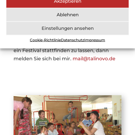
Akzeptieren
Pro Festival kamen etwa 200 Schüler*Innen
aus den Klassen von
Grund-, Mittel- und
Ablehnen
Realschulen,
die die Möglichkeit nutzten,
Einstellungen ansehen
an den Lesungen teilzunehmen.
Cookie-Richtlinie
Datenschutz
Impressum
Wenn Sie Lust haben an Ihrer Einrichtung
ein Festival stattfinden zu lassen, dann
melden Sie sich bei mir.
mail@talinovo.de