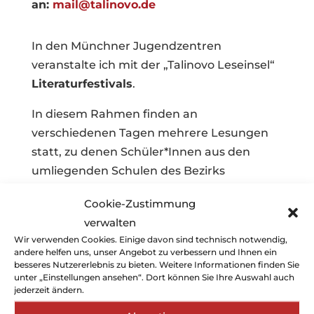
an:
mail@talinovo.de
In den Münchner Jugendzentren
veranstalte ich mit der „Talinovo Leseinsel“
Literaturfestivals
.
In diesem Rahmen finden an
verschiedenen Tagen mehrere Lesungen
statt, zu denen Schüler*Innen aus den
umliegenden Schulen des Bezirks
eingeladen werden.
Cookie-Zustimmung
So konnte das
Literaturfestival
bereits an
verwalten
mehreren Kulturzentren in den Münchner
Wir verwenden Cookies. Einige davon sind technisch notwendig,
andere helfen uns, unser Angebot zu verbessern und Ihnen ein
Stadtteilen (Westend, Hasenbergl,
besseres Nutzererlebnis zu bieten. Weitere Informationen finden Sie
Neuhausen und Mooskito, sowie im RIVA
unter „Einstellungen ansehen“. Dort können Sie Ihre Auswahl auch
jederzeit ändern.
NORD) veranstaltet werden.