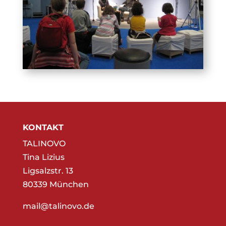
KONTAKT
TALINOVO
Tina Lizius
Ligsalzstr. 13
80339 München
mail@talinovo.de