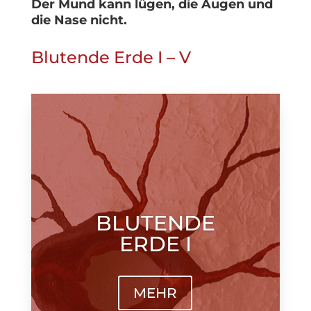
Der Mund kann lügen, die Augen und
die Nase nicht.
Blutende Erde I – V
BLUTENDE
ERDE I
MEHR