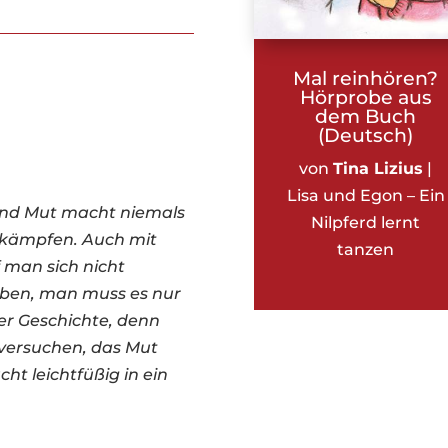
Mal reinhören?
Hörprobe aus
dem Buch
(Deutsch)
von
Tina Lizius
|
Lisa und Egon – Ein
 und Mut macht niemals
Nilpferd lernt
 kämpfen. Auch mit
tanzen
 man sich nicht
eben, man muss es nur
 der Geschichte, denn
u versuchen, das Mut
ht leichtfüßig in ein