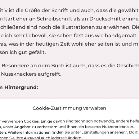
itiv ist die Größe der Schrift und auch, dass die gewähl
riftart eher an Schreibschrift als an Druckschrift erinne
chließend sind noch die Illustrationen zu erwähnen. Di
de ich sehr liebevoll, sie sehen fast aus wie handgemalt.
as, was in der heutigen Zeit wohl eher selten ist und m
sönlich gut gefällt.
 Besondere an dem Buch ist auch, dass es die Geschic
 Nussknackers aufgreift.
 Hintergrund:
 Nußknacker: Im Original von Peter Tschaikowsky
Cookie-Zustimmung verwalten
ommt Clara am Weihnachtsabend einen Nussknacker
chenkt. In der Nacht träumt sie, dass ihr Nussknacker
 verwenden Cookies. Einige davon sind technisch notwendig, andere helf
einsam mit Spielzeugsoldaten gegen das Heer des
, unser Angebot zu verbessern und Ihnen ein besseres Nutzererlebnis zu
ten. Weitere Informationen finden Sie unter „Einstellungen ansehen“. Dort
sekönigs kämpft. Mit Hilfe des Mädchens siegt der
nen Sie Ihre Auswahl auch jederzeit ändern.