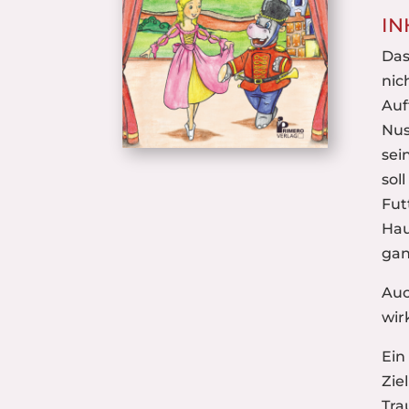
IN
Das
nic
Auf
Nus
sei
sol
Fut
Hau
gan
Auc
wir
Ein
Zie
Tra