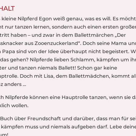
HALT
 kleine Nilpferd Egon weiß genau, was es will. Es möch
ht nur tanzen lernen, sondern auch einen ersten große
tritt haben – und zwar in dem Ballettmärchen „Der
sknacker aus Zooenzuckerland“. Doch seine Mama un
n Papa sind von der Idee überhaupt nicht begeistert. W
l das gehen? Nilpferde lieben Schlamm, kämpfen um ih
ter und tanzen niemals Ballett! Schon gar keine
ptrolle. Doch mit Lisa, dem Ballettmädchen, kommt al
z anders …
h Nilpferde können eine Hauptrolle tanzen, wenn sie d
klich wollen.
 Buch über Freundschaft und darüber, dass man für se
l kämpfen muss und niemals aufgeben darf. Lebe dein
um!