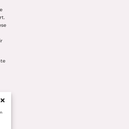
te
rt.
ese
ir
hte
en