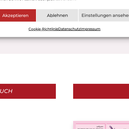
sknacker, der sich darauf in einen Prinzen verwandelt.
einsam reisen sie in das Reich der Süßigkeiten, wo die
Akzeptieren
Ablehnen
Einstellungen ansehe
kerfee ihnen zu Ehren ein Fest veranstaltet.
(Quelle:
ipedia)
Cookie-Richtlinie
Datenschutz
Impressum
BUCH