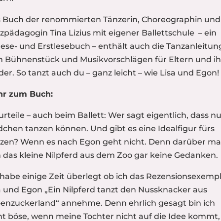
 Buch der renommierten Tänzerin, Choreographin und
zpädagogin Tina Lizius mit eigener Ballettschule
– ein
lese- und Erstlesebuch – enthält auch die Tanzanleitu
 Bühnenstück und Musikvorschlägen für Eltern und ih
der.
So tanzt auch du – ganz leicht – wie Lisa und Egon!
r zum Buch:
urteile – auch beim Ballett: Wer sagt eigentlich, dass n
chen tanzen können. Und gibt es eine Idealfigur fürs
zen? Wenn es nach Egon geht nicht. Denn darüber ma
h das kleine Nilpferd aus dem Zoo gar keine Gedanken.
 habe einige Zeit überlegt ob ich das Rezensionsexemp
a und Egon „Ein Nilpferd tanzt den Nussknacker aus
enzuckerland“ annehme. Denn ehrlich gesagt bin ich
ht böse, wenn meine Tochter nicht auf die Idee kommt,