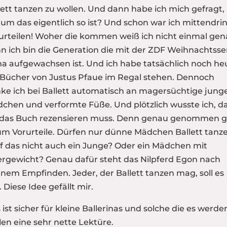
lett tanzen zu wollen. Und dann habe ich mich gefragt,
um das eigentlich so ist? Und schon war ich mittendrin
urteilen! Woher die kommen weiß ich nicht einmal gen
n ich bin die Generation die mit der ZDF Weihnachtsse
a aufgewachsen ist. Und ich habe tatsächlich noch he
 Bücher von Justus Pfaue im Regal stehen. Dennoch
ke ich bei Ballett automatisch an magersüchtige jung
chen und verformte Füße. Und plötzlich wusste ich, d
 das Buch rezensieren muss. Denn genau genommen 
um Vorurteile. Dürfen nur dünne Mädchen Ballett tanz
f das nicht auch ein Junge? Oder ein Mädchen mit
rgewicht? Genau dafür steht das Nilpferd Egon nach
nem Empfinden. Jeder, der Ballett tanzen mag, soll es
. Diese Idee gefällt mir.
 ist sicher für kleine Ballerinas und solche die es werde
len eine sehr nette Lektüre.