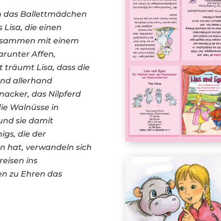
um das Ballettmädchen
 Lisa, die einen
usammen mit einem
arunter Affen,
t träumt Lisa, dass die
nd allerhand
acker, das Nilpferd
 die Walnüsse in
und sie damit
igs, die der
 hat, verwandeln sich
reisen ins
en zu Ehren das