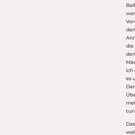
Bal
war
Vor
den
Ann
die
den
Mäd
ich
es 
Dar
Übe
mei
tun
Das
wol