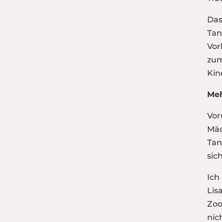
Das
Tan
Vor
zum
Kin
Meh
Vor
Mäd
Tan
sic
Ich
Lis
Zoo
nic