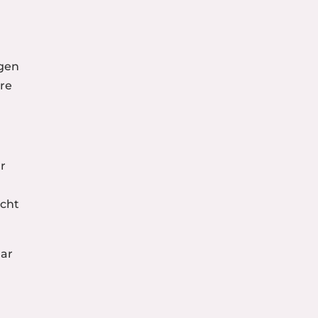
ngen
re
ur
cht
lar