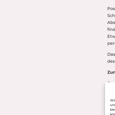
Pos
Sch
Abs
fin
Etw
per
Das
des
Zum
Der
bek
ges
Wir
gem
uns
bie
Mäu
kön