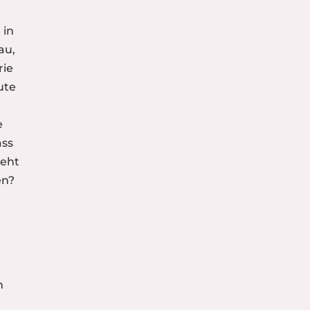
 in
au,
rie
ute
e
ass
geht
en?
n