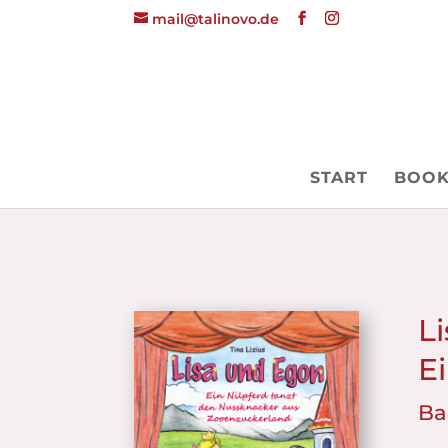
mail@talinovo.de
START
BOOK
L
E
Ba