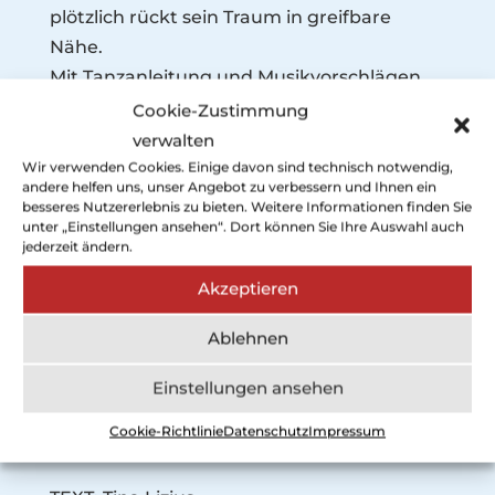
plötzlich rückt sein Traum in greifbare
Nähe.
Mit Tanzanleitung und Musikvorschlägen
für Eltern und ihre Kinder. So tanzt auch du
Cookie-Zustimmung
wie Lisa und Egon! Auch für Erzieher,
verwalten
Vorschullehrer und Tanzpädagogen.
Wir verwenden Cookies. Einige davon sind technisch notwendig,
andere helfen uns, unser Angebot zu verbessern und Ihnen ein
„Lisa und Egon, ein Nilpferd lernt tanzen“
besseres Nutzererlebnis zu bieten. Weitere Informationen finden Sie
ist ein Buch über die Freundschaft. Und
unter „Einstellungen ansehen“. Dort können Sie Ihre Auswahl auch
jederzeit ändern.
darüber, dass man niemals aufgeben darf.
Lebe deinen Traum!
Akzeptieren
Auch Nilpferde können tanzen, wenn sie
Ablehnen
das wirklich wollen. Angelehnt an die
kulturelle Bildung macht dieses Vor- und
Einstellungen ansehen
Erstlesebuch Literatur durch Bewegung
Cookie-Richtlinie
Datenschutz
Impressum
erfahrbar.