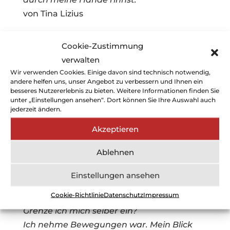
von Tina Lizius
Bedrohung – Begrenzung
Cookie-Zustimmung
Ich stehe vor dem Nass. Schwere zieht
verwalten
mich hinab. Ich tauche ein ins tiefe blau.
Wir verwenden Cookies. Einige davon sind technisch notwendig,
andere helfen uns, unser Angebot zu verbessern und Ihnen ein
Ich kann nichts sehen. Das Wasser wird
besseres Nutzererlebnis zu bieten. Weitere Informationen finden Sie
kälter und dunkler.
unter „Einstellungen ansehen“. Dort können Sie Ihre Auswahl auch
jederzeit ändern.
Ich wehre mich nicht. Lasse es zu weiter zu
sinken. Mein Blick ist eingeschränkt.
Akzeptieren
Meine Sinne sind stumm. Alles ist still.
Ablehnen
Einsamkeit hüllt mich ein.
Wo geht es hin?
Einstellungen ansehen
Möchte ich das überhaupt?
Cookie-Richtlinie
Datenschutz
Impressum
Wieso wehre ich mich nicht?
Grenze ich mich selber ein?
Ich nehme Bewegungen war. Mein Blick